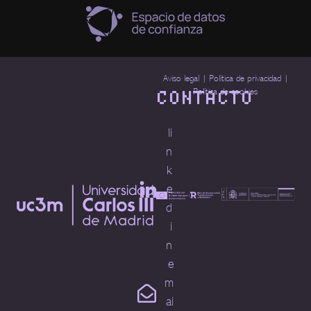
Aviso legal | Política de privacidad |
CONTACTO
Política de cookies
li
n
k
e
d
i
n
e
m
ai