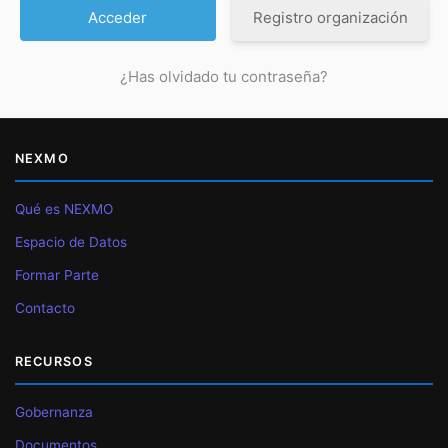
Registro organización
¿Has olvidado tu contraseña?
NEXMO
Qué es NEXMO
Espacio de Datos
Formar Parte
Contacto
RECURSOS
Gobernanza
Documentos