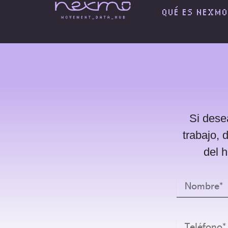
Ir
QUÉ ES NEXMO
al
contenido
Si dese
trabajo, 
del 
Nombre
Teléfono